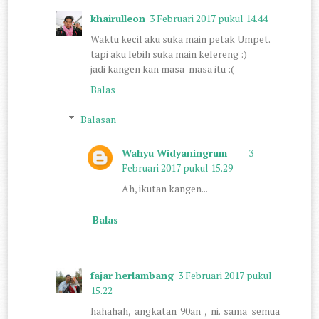
khairulleon
3 Februari 2017 pukul 14.44
Waktu kecil aku suka main petak Umpet.
tapi aku lebih suka main kelereng :)
jadi kangen kan masa-masa itu :(
Balas
Balasan
Wahyu Widyaningrum
3
Februari 2017 pukul 15.29
Ah, ikutan kangen...
Balas
fajar herlambang
3 Februari 2017 pukul
15.22
hahahah, angkatan 90an , ni. sama semua