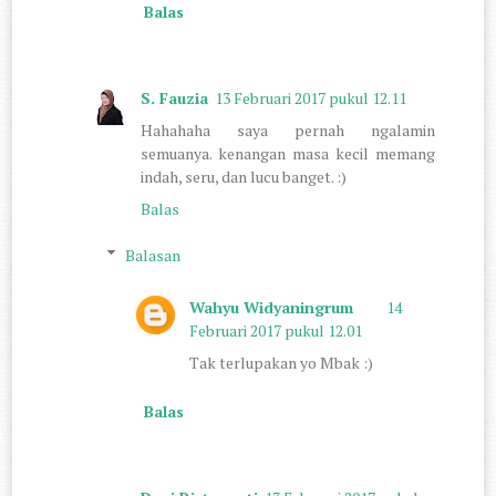
Balas
S. Fauzia
13 Februari 2017 pukul 12.11
Hahahaha saya pernah ngalamin
semuanya. kenangan masa kecil memang
indah, seru, dan lucu banget. :)
Balas
Balasan
Wahyu Widyaningrum
14
Februari 2017 pukul 12.01
Tak terlupakan yo Mbak :)
Balas