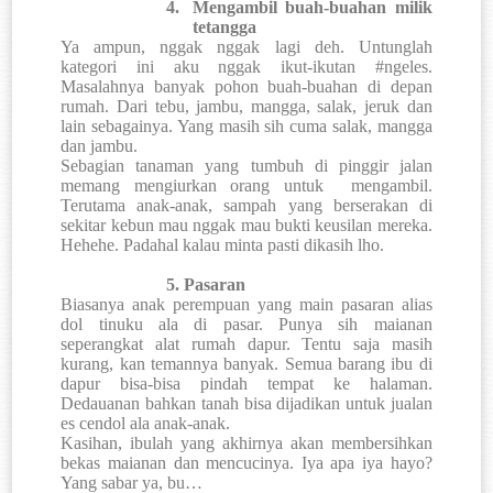
4.
Mengambil buah-buahan milik
tetangga
Ya ampun, nggak nggak lagi deh. Untunglah
kategori ini aku nggak ikut-ikutan #ngeles.
Masalahnya banyak pohon buah-buahan di depan
rumah. Dari tebu, jambu, mangga, salak, jeruk dan
lain sebagainya. Yang masih sih cuma salak, mangga
dan jambu.
Sebagian tanaman yang tumbuh di pinggir jalan
memang mengiurkan orang untuk
mengambil.
Terutama anak-anak, sampah yang berserakan di
sekitar kebun mau nggak mau bukti keusilan mereka.
Hehehe. Padahal kalau minta pasti dikasih lho.
5.
Pasaran
Biasanya anak perempuan yang main pasaran alias
dol tinuku ala di pasar. Punya sih maianan
seperangkat alat rumah dapur. Tentu saja masih
kurang, kan temannya banyak. Semua barang ibu di
dapur bisa-bisa pindah tempat ke halaman.
Dedauanan bahkan tanah bisa dijadikan untuk jualan
es cendol ala anak-anak.
Kasihan, ibulah yang akhirnya akan membersihkan
bekas maianan dan mencucinya. Iya apa iya hayo?
Yang sabar ya, bu…