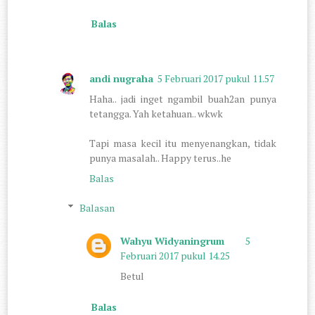
Balas
andi nugraha
5 Februari 2017 pukul 11.57
Haha.. jadi inget ngambil buah2an punya
tetangga. Yah ketahuan.. wkwk
Tapi masa kecil itu menyenangkan, tidak
punya masalah.. Happy terus..he
Balas
Balasan
Wahyu Widyaningrum
5
Februari 2017 pukul 14.25
Betul
Balas