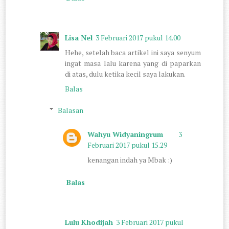
Lisa Nel
3 Februari 2017 pukul 14.00
Hehe, setelah baca artikel ini saya senyum
ingat masa lalu karena yang di paparkan
di atas, dulu ketika kecil saya lakukan.
Balas
Balasan
Wahyu Widyaningrum
3
Februari 2017 pukul 15.29
kenangan indah ya Mbak :)
Balas
Lulu Khodijah
3 Februari 2017 pukul