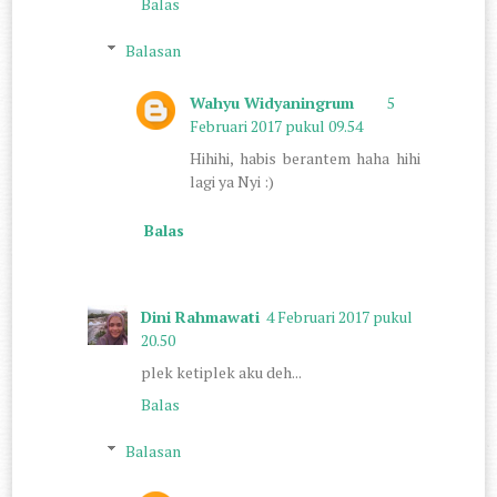
Balas
Balasan
Wahyu Widyaningrum
5
Februari 2017 pukul 09.54
Hihihi, habis berantem haha hihi
lagi ya Nyi :)
Balas
Dini Rahmawati
4 Februari 2017 pukul
20.50
plek ketiplek aku deh...
Balas
Balasan