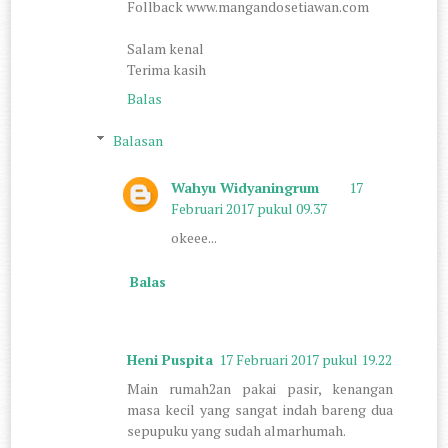
Follback www.mangandosetiawan.com
Salam kenal
Terima kasih
Balas
Balasan
Wahyu Widyaningrum
17
Februari 2017 pukul 09.37
okeee...
Balas
Heni Puspita
17 Februari 2017 pukul 19.22
Main rumah2an pakai pasir, kenangan
masa kecil yang sangat indah bareng dua
sepupuku yang sudah almarhumah.