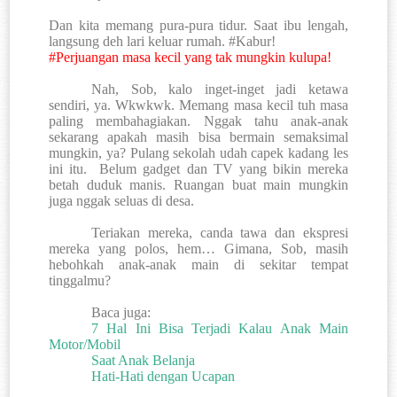
Dan kita memang pura-pura tidur. Saat ibu lengah,
langsung deh lari keluar rumah. #Kabur!
#Perjuangan masa kecil yang tak mungkin kulupa!
Nah, Sob, kalo inget-inget jadi ketawa
sendiri, ya. Wkwkwk. Memang masa kecil tuh masa
paling membahagiakan. Nggak tahu anak-anak
sekarang apakah masih bisa bermain semaksimal
mungkin, ya? Pulang sekolah udah capek kadang les
ini itu.
Belum gadget dan TV yang bikin mereka
betah duduk manis. Ruangan buat main mungkin
juga nggak seluas di desa.
Teriakan mereka, canda tawa dan ekspresi
mereka yang polos, hem… Gimana, Sob, masih
hebohkah anak-anak main di sekitar tempat
tinggalmu?
Baca juga:
7 Hal Ini Bisa Terjadi Kalau Anak Main
Motor/Mobil
Saat Anak Belanja
Hati-Hati dengan Ucapan