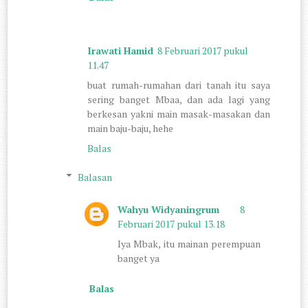
Irawati Hamid
8 Februari 2017 pukul
11.47
buat rumah-rumahan dari tanah itu saya
sering banget Mbaa, dan ada lagi yang
berkesan yakni main masak-masakan dan
main baju-baju, hehe
Balas
Balasan
Wahyu Widyaningrum
8
Februari 2017 pukul 13.18
Iya Mbak, itu mainan perempuan
banget ya
Balas