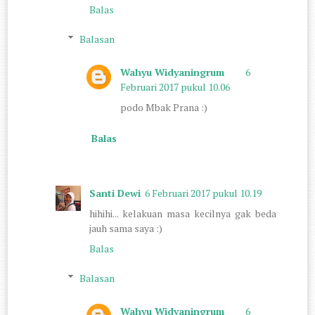
Balas
Balasan
Wahyu Widyaningrum
6
Februari 2017 pukul 10.06
podo Mbak Prana :)
Balas
Santi Dewi
6 Februari 2017 pukul 10.19
hihihi... kelakuan masa kecilnya gak beda
jauh sama saya :)
Balas
Balasan
Wahyu Widyaningrum
6