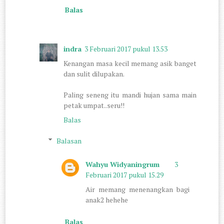
Balas
indra
3 Februari 2017 pukul 13.53
Kenangan masa kecil memang asik banget
dan sulit dilupakan.
Paling seneng itu mandi hujan sama main
petak umpat..seru!!
Balas
Balasan
Wahyu Widyaningrum
3
Februari 2017 pukul 15.29
Air memang menenangkan bagi
anak2 hehehe
Balas