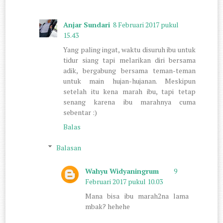
Anjar Sundari
8 Februari 2017 pukul
15.43
Yang paling ingat, waktu disuruh ibu untuk
tidur siang tapi melarikan diri bersama
adik, bergabung bersama teman-teman
untuk main hujan-hujanan. Meskipun
setelah itu kena marah ibu, tapi tetap
senang karena ibu marahnya cuma
sebentar :)
Balas
Balasan
Wahyu Widyaningrum
9
Februari 2017 pukul 10.03
Mana bisa ibu marah2na lama
mbak? hehehe