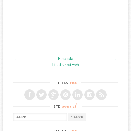
‹
Beranda
›
Lihat versi web
me
FOLLOW
search
SITE
Search for:
us
CONTACT