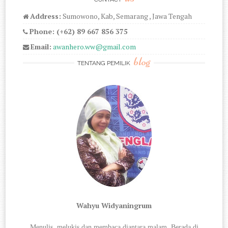
Address:
Sumowono, Kab, Semarang , Jawa Tengah
Phone: (+62) 89 667 856 375
Email:
awanhero.ww@gmail.com
blog
TENTANG PEMILIK
Wahyu Widyaningrum
Menulis, melukis dan membaca diantara
malam. Berada di