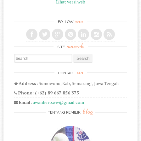
Lihat versi web
me
FOLLOW
search
SITE
Search for:
us
CONTACT
Address:
Sumowono, Kab, Semarang , Jawa Tengah
Phone: (+62) 89 667 856 375
Email:
awanhero.ww@gmail.com
blog
TENTANG PEMILIK