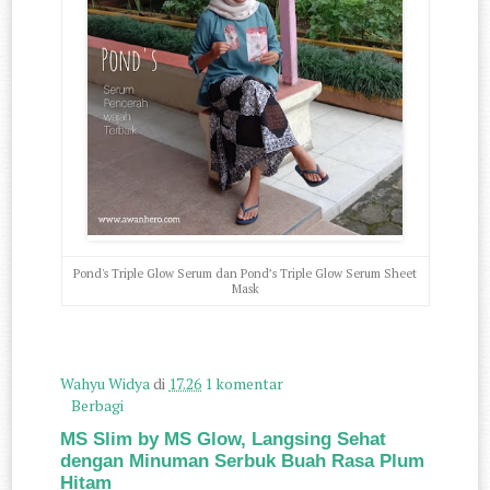
Pond's Triple Glow Serum dan Pond’s Triple Glow Serum Sheet
Mask
Wahyu Widya
di
17.26
1 komentar
Berbagi
MS Slim by MS Glow, Langsing Sehat
dengan Minuman Serbuk Buah Rasa Plum
Hitam