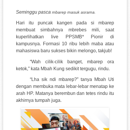
Seminggu
pasca
mbarep masuk asrama.
Hari itu puncak kangen pada si mbarep
membuat simbahnya m
b
rebes mili, saat
kuperlihatkan live PPSMB* Pionir di
kampusnya. Formasi 10 ribu lebih maba atau
mahasiswa baru sukses bikin melongo, takjub!
“Wah cilik-cilik banget, mbarep ora
ketok,” kata Mbah Kung sedikit tergugu, rindu.
“Lha sik ndi mbarep?” tanya Mbah Uti
dengan membuka mata lebar-lebar menatap ke
arah HP. Matanya berembun dan tetes rindu itu
akhirnya tumpah juga.