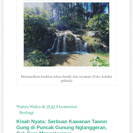
Mewujudkan kualitas udara bersih dan nyaman (Foto: koleksi
pribadi)
Wahyu Widya
di
19.41
0 komentar
Berbagi
Kisah Nyata: Serbuan Kawanan Tawon
Gung di Puncak Gunung Nglanggeran,