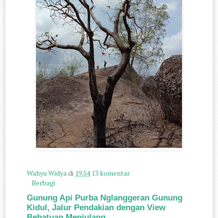
Wahyu Widya
di
19.54
13 komentar
Berbagi
Gunung Api Purba Nglanggeran Gunung
Kidul, Jalur Pendakian dengan View
Bebatuan Menjulang