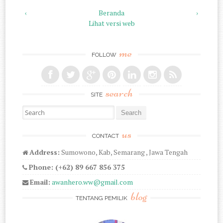
‹
Beranda
›
Lihat versi web
me
FOLLOW
search
SITE
Search for:
us
CONTACT
Address:
Sumowono, Kab, Semarang , Jawa Tengah
Phone: (+62) 89 667 856 375
Email:
awanhero.ww@gmail.com
blog
TENTANG PEMILIK