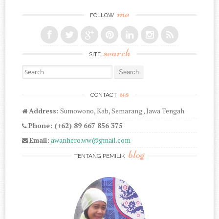
me
FOLLOW
search
SITE
Search for:
us
CONTACT
Address:
Sumowono, Kab, Semarang , Jawa Tengah
Phone: (+62) 89 667 856 375
Email:
awanhero.ww@gmail.com
blog
TENTANG PEMILIK