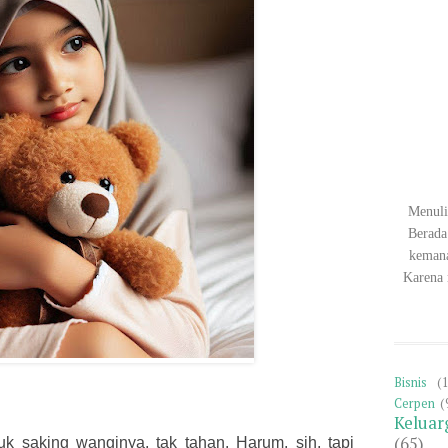
Menuli
Berada
keman
Karena 
Bisnis
(
Cerpen
(
Keluar
(65)
uk saking wanginya, tak tahan. Harum, sih, tapi