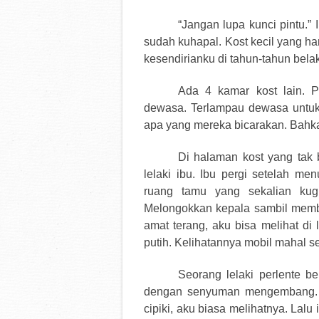
“Jangan lupa kunci pintu.
sudah kuhapal. Kost kecil yang h
kesendirianku di tahun-tahun bela
Ada 4 kamar kost lain. P
dewasa. Terlampau dewasa untuk
apa yang mereka bicarakan. Bahk
Di halaman kost yang tak
lelaki ibu. Ibu pergi setelah me
ruang tamu yang sekalian kug
Melongokkan kepala sambil memb
amat terang, aku bisa melihat di 
putih. Kelihatannya mobil mahal sep
Seorang lelaki perlente b
dengan senyuman mengembang. Ke
cipiki, aku biasa melihatnya. Lal