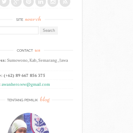
search
SITE
r:
us
CONTACT
ss:
Sumowono, Kab, Semarang , Jawa
: (+62) 89 667 856 375
:
awanhero.ww@gmail.com
blog
TENTANG PEMILIK