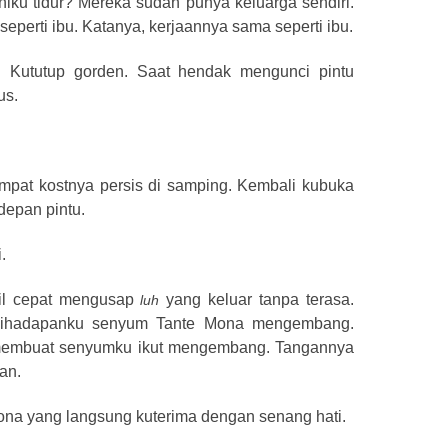
ku tidur? Mereka sudah punya keluarga sendiri.
eperti ibu. Katanya, kerjaannya sama seperti ibu.
. Kututup gorden. Saat hendak mengunci pintu
us.
mpat kostnya persis di samping. Kembali kubuka
depan pintu.
.
bil cepat mengusap
yang keluar tanpa terasa.
luh
dihadapanku senyum Tante Mona mengembang.
membuat senyumku ikut mengembang. Tangannya
an.
Mona yang langsung kuterima dengan senang hati.