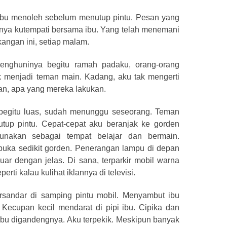
” Ibu menoleh sebelum menutup pintu. Pesan yang
anya kutempati bersama ibu. Yang telah menemani
kangan ini, setiap malam.
enghuninya begitu ramah padaku, orang-orang
 menjadi teman main. Kadang, aku tak mengerti
an, apa yang mereka lakukan.
 begitu luas, sudah menunggu seseorang. Teman
nutup pintu. Cepat-cepat aku beranjak ke gorden
unakan sebagai tempat belajar dan bermain.
uka sedikit gorden. Penerangan lampu di depan
luar dengan jelas. Di sana, terparkir mobil warna
erti kalau kulihat iklannya di televisi.
ersandar di samping pintu mobil. Menyambut ibu
cupan kecil mendarat di pipi ibu. Cipika dan
u ibu digandengnya. Aku terpekik. Meskipun banyak