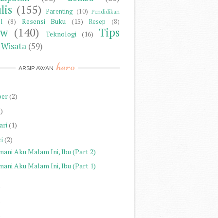
lis
(155)
Parenting
(10)
Pendidikan
Resensi Buku
(15)
l
(8)
Resep
(8)
ew
(140)
Tips
Teknologi
(16)
Wisata
(59)
hero
ARSIP AWAN
ber
(2)
1)
ari
(1)
i
(2)
mani Aku Malam Ini, Ibu (Part 2)
mani Aku Malam Ini, Ibu (Part 1)
)
)
)