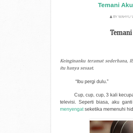
Temani Aku 
BY
WAHYU 
Temani 
Keinginanku teramat sederhana, 
itu hanya sesaat.
“Ibu pergi dulu.”
Cup, cup, cup, 3 kali kecu
televisi. Seperti biasa, aku ga
menyengat
seketika memenuhi hi