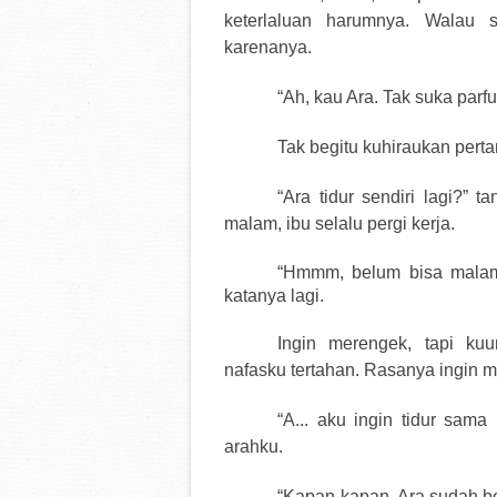
keterlaluan harumnya. Walau s
karenanya.
“Ah, kau Ara. Tak suka parfu
Tak begitu kuhiraukan perta
“Ara tidur sendiri lagi?” 
malam, ibu selalu pergi kerja.
“Hmmm, belum bisa malam in
katanya lagi.
Ingin merengek, tapi ku
nafasku tertahan. Rasanya ingin m
“A... aku ingin tidur sama
arahku.
“Kapan-kapan. Ara sudah be