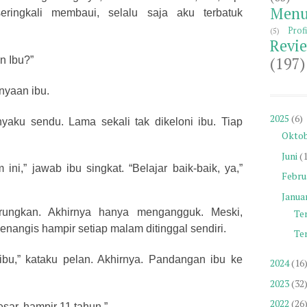
Menu
eringkali membaui, selalu saja aku terbatuk
Profi
(5)
Revi
(197)
n Ibu?”
nyaan ibu.
2025
(6)
tanyaku sendu. Lama sekali tak dikeloni ibu. Tiap
Okto
Juni
(
i,” jawab ibu singkat. “Belajar baik-baik, ya,”
Febru
Januar
urungkan. Akhirnya hanya mengangguk. Meski,
Te
enangis hampir setiap malam ditinggal sendiri.
Te
 ibu,” kataku pelan. Akhirnya. Pandangan ibu ke
2024
(16
2023
(32
2022
(26
sar, hampir 11 tahun.”