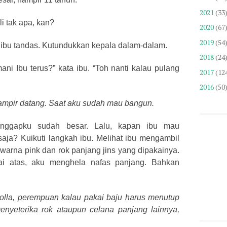
2021
(33
li tak apa, kan?
2020
(67
2019
(54
ra ibu tandas. Kutundukkan kepala dalam-dalam.
2018
(24
ani Ibu terus?” kata ibu. “Toh nanti kalau pulang
2017
(12
2016
(50
 hampir datang. Saat aku sudah mau bangun.
ganggapku sudah besar. Lalu, kapan ibu mau
aja? Kuikuti langkah ibu. Melihat ibu mengambil
warna pink dan rok panjang jins yang dipakainya.
ai atas, aku menghela nafas panjang. Bahkan
holla, perempuan kalau pakai baju harus menutup
enyeterika rok ataupun celana panjang lainnya,