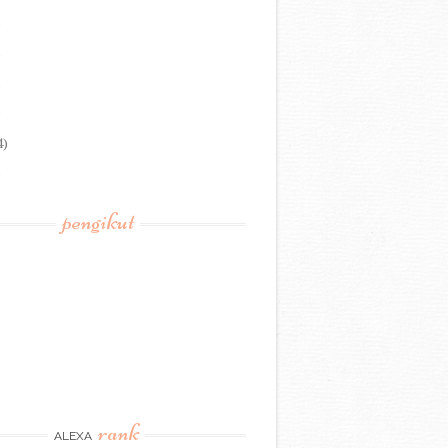
)
)
)
)
4)
)
pengikut
rank
ALEXA