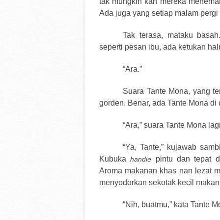
tak mungkin kan mereka menemani
Ada juga yang setiap malam pergi s
Tak terasa, mataku basah
seperti pesan ibu, ada ketukan hal
“Ara.”
Suara Tante Mona, yang te
gorden. Benar, ada Tante Mona di 
“Ara,” suara Tante Mona lagi
“Ya, Tante,” kujawab sam
Kubuka
pintu dan tepat 
handle
Aroma makanan khas nan lezat 
menyodorkan sekotak kecil makan
“Nih, buatmu,” kata Tante 