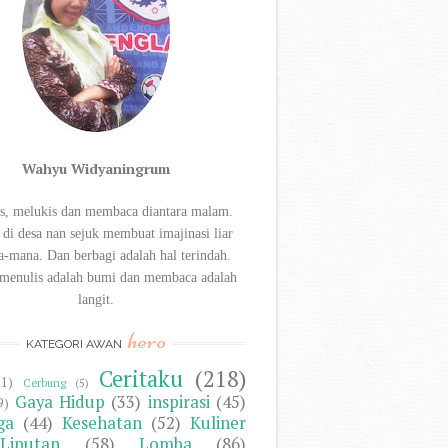
Wahyu Widyaningrum
s, melukis dan membaca diantara
malam.
 di desa nan sejuk membuat imajinasi liar
a-mana. Dan berbagi
adalah hal terindah.
menulis adalah bumi dan membaca adalah
langit.
hero
KATEGORI AWAN
Ceritaku
(218)
11)
Cerbung
(5)
Gaya Hidup
(33)
inspirasi
(45)
9)
ga
(44)
Kesehatan
(52)
Kuliner
Liputan
(58)
Lomba
(86)