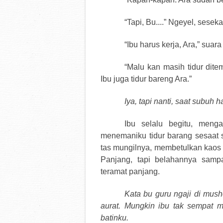
“Tapi, Bu....” Ngeyel, seseka
“Ibu harus kerja, Ara,” sua
“Malu kan masih tidur ditem
Ibu juga tidur bareng Ara.”
Iya, tapi nanti, saat subuh
Ibu selalu begitu, men
menemaniku tidur barang sesaat s
tas mungilnya, membetulkan kaos 
Panjang, tapi belahannya samp
teramat panjang.
Kata bu guru ngaji di mus
aurat. Mungkin ibu tak sempat m
batinku.