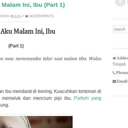
Malam Ini, Ibu (Part 1)
WIDYA
11.03
//
NO COMMENTS
Search fo
Aku Malam Ini, Ibu
(Part 1)
Addre
Ibu mau menemaniku tidur saat malam tiba. Walau
Tengah
Phone
Email
pan ibu mendarat di kening. Kuacuhkan tontonan di
nti memeluk dan mencium pipi ibu.
Parfum yang
dung.