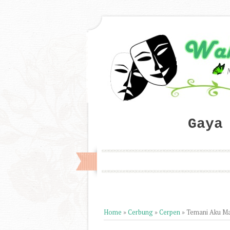
Gaya
Home
»
Cerbung
»
Cerpen
»
Temani Aku Mal