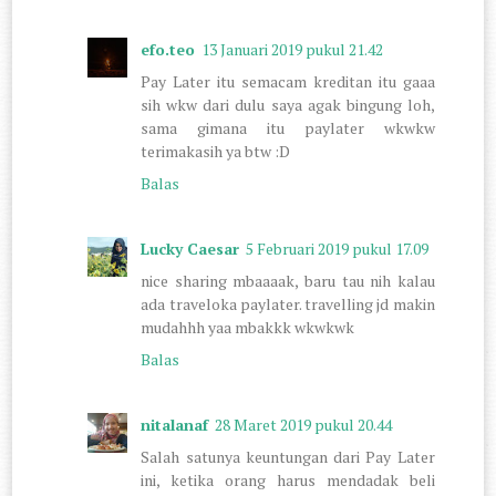
efo.teo
13 Januari 2019 pukul 21.42
Pay Later itu semacam kreditan itu gaaa
sih wkw dari dulu saya agak bingung loh,
sama gimana itu paylater wkwkw
terimakasih ya btw :D
Balas
Lucky Caesar
5 Februari 2019 pukul 17.09
nice sharing mbaaaak, baru tau nih kalau
ada traveloka paylater. travelling jd makin
mudahhh yaa mbakkk wkwkwk
Balas
nitalanaf
28 Maret 2019 pukul 20.44
Salah satunya keuntungan dari Pay Later
ini, ketika orang harus mendadak beli