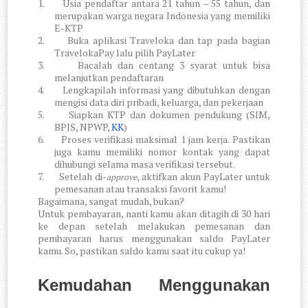
1.
Usia pendaftar antara 21 tahun – 55 tahun, dan
merupakan warga negara Indonesia yang memiliki
E-KTP
2.
Buka aplikasi Traveloka dan tap pada bagian
TravelokaPay lalu pilih PayLater
3.
Bacalah dan centang 3 syarat untuk bisa
melanjutkan pendaftaran
4.
Lengkapilah informasi yang dibutuhkan dengan
mengisi data diri pribadi, keluarga, dan pekerjaan
5.
Siapkan KTP dan dokumen pendukung (SIM,
BPJS, NPWP,
KK
)
6.
Proses verifikasi maksimal 1 jam kerja. Pastikan
juga kamu memiliki nomor kontak yang dapat
dihubungi selama masa verifikasi tersebut.
7.
Setelah di-
, aktifkan akun PayLater untuk
approve
pemesanan atau transaksi favorit kamu!
Bagaimana, sangat mudah, bukan?
Untuk pembayaran, nanti kamu akan ditagih di 30 hari
ke depan setelah melakukan pemesanan dan
pembayaran harus menggunakan saldo PayLater
kamu. So, pastikan saldo kamu saat itu cukup ya!
Kemudahan Menggunakan