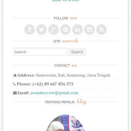
me
FOLLOW
search
SITE
Search for:
us
CONTACT
Address:
Sumowono, Kab, Semarang , Jawa Tengah
Phone: (+62) 89 667 856 375
Email:
awanhero.ww@gmail.com
blog
TENTANG PEMILIK