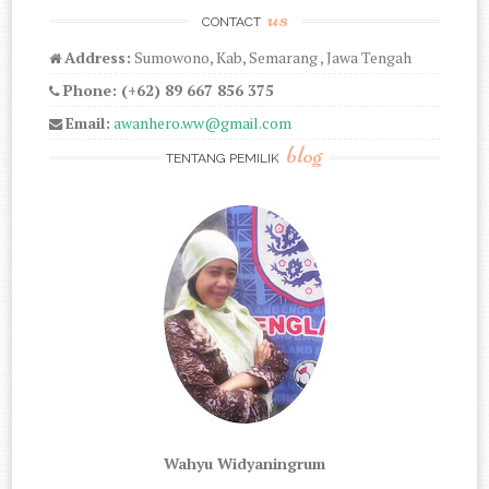
us
CONTACT
Address:
Sumowono, Kab, Semarang , Jawa Tengah
Phone: (+62) 89 667 856 375
Email:
awanhero.ww@gmail.com
blog
TENTANG PEMILIK
Wahyu Widyaningrum