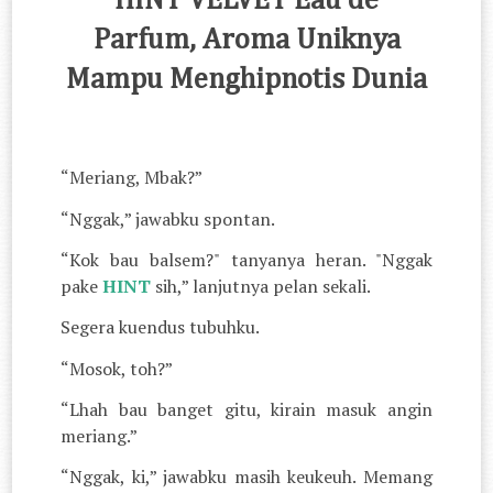
HINT VELVET Eau de
Parfum, Aroma Uniknya
Mampu Menghipnotis Dunia
“Meriang, Mbak?”
“Nggak,” jawabku spontan.
“Kok bau balsem?" tanyanya heran. "Nggak
pake
HINT
sih,” lanjutnya pelan sekali.
Segera kuendus tubuhku.
“Mosok, toh?”
“Lhah bau banget gitu, kirain masuk angin
meriang.”
“Nggak, ki,” jawabku masih keukeuh. Memang