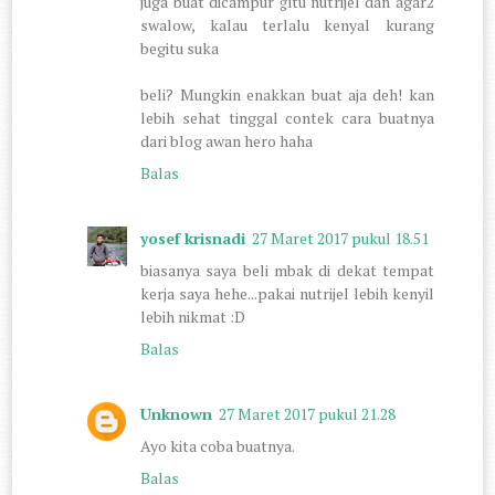
juga buat dicampur gitu nutrijel dan agar2
swalow, kalau terlalu kenyal kurang
begitu suka
beli? Mungkin enakkan buat aja deh! kan
lebih sehat tinggal contek cara buatnya
dari blog awan hero haha
Balas
yosef krisnadi
27 Maret 2017 pukul 18.51
biasanya saya beli mbak di dekat tempat
kerja saya hehe...pakai nutrijel lebih kenyil
lebih nikmat :D
Balas
Unknown
27 Maret 2017 pukul 21.28
Ayo kita coba buatnya.
Balas