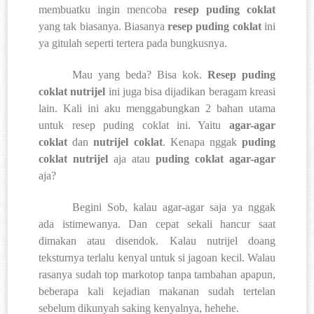
membuatku ingin mencoba
resep puding coklat
yang tak biasanya. Biasanya
resep puding coklat
ini
ya gitulah seperti tertera pada bungkusnya.
Mau yang beda? Bisa kok.
Resep puding
coklat nutrijel
ini juga bisa dijadikan beragam kreasi
lain. Kali ini aku menggabungkan 2 bahan utama
untuk resep puding coklat ini. Yaitu
agar-agar
coklat
dan
nutrijel coklat
. Kenapa nggak
puding
coklat
nutrijel
aja atau
puding coklat agar-agar
aja?
Begini Sob, kalau agar-agar saja ya nggak
ada istimewanya. Dan cepat sekali hancur saat
dimakan atau disendok. Kalau nutrijel doang
teksturnya terlalu kenyal untuk si jagoan kecil. Walau
rasanya sudah top markotop tanpa tambahan apapun,
beberapa kali kejadian makanan sudah tertelan
sebelum dikunyah saking kenyalnya, hehehe.