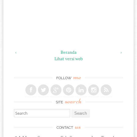
‹
Beranda
›
Lihat versi web
me
FOLLOW
search
SITE
Search for:
us
CONTACT