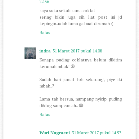
22.56
saya suka sekali sama coklat
sering bikin juga sih. liat post ini jd
kepingin..udah lama ga buat dirumah :)
Balas
indra
31 Maret 2017 pukul 14.08
Kenapa puding coklatnya belum dikirim
kerumah mbak! 😪
Sudah hari jumat loh sekarang, piye iki
mbak..?
Lama tak bersua, numpang nyicip puding
diblog sampean ah.. 😂
Balas
Wuri Nugraeni
31 Maret 2017 pukul 14.53