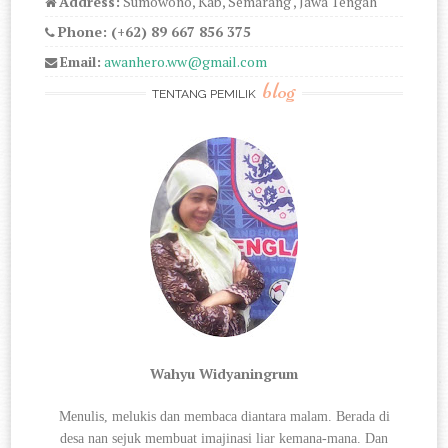
Address:
Sumowono, Kab, Semarang , Jawa Tengah
Phone: (+62) 89 667 856 375
Email:
awanhero.ww@gmail.com
blog
TENTANG PEMILIK
Wahyu Widyaningrum
Menulis, melukis dan membaca diantara
malam. Berada di
desa nan sejuk membuat imajinasi liar kemana-mana. Dan