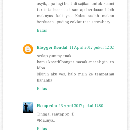
asyik, apa lagi buat di sajikan untuk suami
tercinta huuuu.. .di santap berduaan lebih
maknyus kali ya... Kalau sudah makan
berduaan. ..puding coklat rasa strowbery
Balas
Blogger Kendal
11 April 2017 pukul 12.02
sedap yummy enak
kamu kreatif banget masak-masak gini to
Mba
bikinin aku yes, kalo main ke tempatmu
hahahha
Balas
Eksapedia
13 April 2017 pukul 17.50
Tinggal santappp :D
#Maunya..
Balas