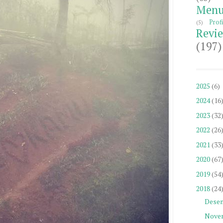
Menu
Profi
(5)
Revi
(197)
2025
(6)
2024
(16
2023
(32
2022
(26
2021
(33
2020
(67
2019
(54
2018
(24
Dese
Nove