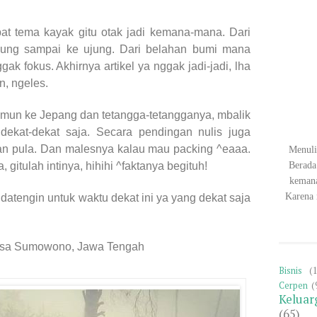
pat tema kayak gitu otak jadi kemana-mana. Dari
jung sampai ke ujung. Dari belahan bumi mana
k fokus. Akhirnya artikel ya nggak jadi-jadi, lha
n, ngeles.
amun ke Jepang dan tetangga-tetangganya, mbalik
dekat-dekat saja. Secara pendingan nulis juga
n pula. Dan malesnya kalau mau packing ^eaaa.
Menuli
Berada
gitulah intinya, hihihi ^faktanya begituh!
keman
Karena 
datengin untuk waktu dekat ini ya yang dekat saja
Desa Sumowono, Jawa Tengah
Bisnis
(
Cerpen
(
Keluar
(65)