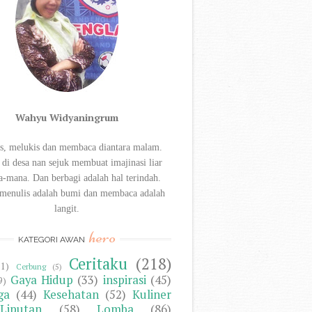
Wahyu Widyaningrum
s, melukis dan membaca diantara
malam.
 di desa nan sejuk membuat imajinasi liar
a-mana. Dan berbagi
adalah hal terindah.
menulis adalah bumi dan membaca adalah
langit.
hero
KATEGORI AWAN
Ceritaku
(218)
11)
Cerbung
(5)
Gaya Hidup
(33)
inspirasi
(45)
9)
ga
(44)
Kesehatan
(52)
Kuliner
Liputan
(58)
Lomba
(86)