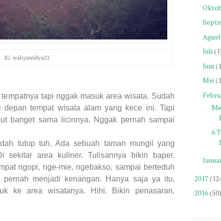
Okto
Sept
Agust
Juli
(1
IG: wahyuwidya22
Juni
(
Mei
(
Febru
ai tempatnya tapi nggak masuk area wisata. Sudah
Me
i depan tempat wisata alam yang kece ini. Tapi
ut banget sama licinnya. Nggak pernah sampai
6 
udah tutup tuh. Ada sebuah taman mungil yang
 sekitar area kuliner. Tulisannya bikin baper.
Januar
tempat ngopi, nge-mie, ngebakso, sampai berteduh
2017
(12
 pernah menjadi kenangan. Hanya saja ya itu,
 ke area wisatanya. Hihi. Bikin penasaran,
2016
(50