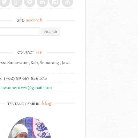
search
SITE
r:
us
CONTACT
ss:
Sumowono, Kab, Semarang , Jawa
: (+62) 89 667 856 375
:
awanhero.ww@gmail.com
blog
TENTANG PEMILIK