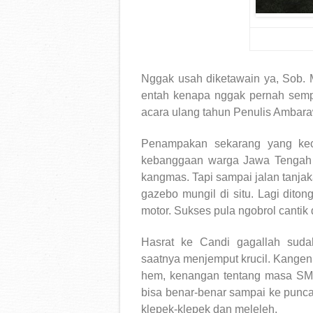
Nggak usah diketawain ya, Sob. M
entah kenapa nggak pernah sempa
acara ulang tahun Penulis Ambar
Penampakan sekarang yang kece
kebanggaan warga Jawa Tengah 
kangmas. Tapi sampai jalan tanjak
gazebo mungil di situ. Lagi dit
motor. Sukses pula ngobrol cantik 
Hasrat ke Candi gagallah sud
saatnya menjemput krucil. Kangen
hem, kenangan tentang masa SMA
bisa benar-benar sampai ke punc
klepek-klepek dan meleleh.