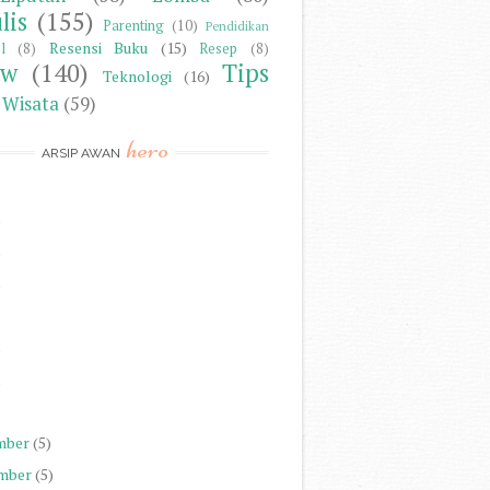
lis
(155)
Parenting
(10)
Pendidikan
Resensi Buku
(15)
l
(8)
Resep
(8)
ew
(140)
Tips
Teknologi
(16)
Wisata
(59)
hero
ARSIP AWAN
)
)
)
)
)
)
)
mber
(5)
mber
(5)