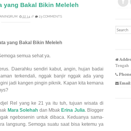
a yang Bakal Bikin Meleleh
ANINGRUM
22.14
//
23 COMMENTS
Search fo
ta yang Bakal Bikin Meleleh
Semoga semua sehat ya.
Addre
Tengah
rus. Daerahku sendiri kabut, angin, hujan badai
Phone
 aman terkendali, nggak banjir nggak ada yang
Email
gini jadi kangen pingin piknik. Kapan kita kemana
uys?
jel Rel yang ke 21 ya itu tuh, tujuan wisata di
Mbak
Mara Solehah
dan Mbak
Erina Julia
. Blogger
ggak ngebosenin untuk dibaca. Keduanya sama-
ra langsung. Semoga suatu saat bisa ketemu ya