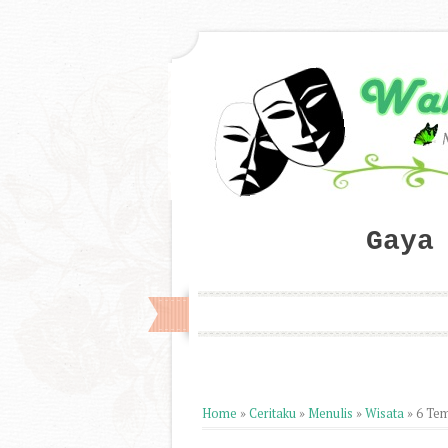
Gaya
Home
»
Ceritaku
»
Menulis
»
Wisata
»
6 Tem