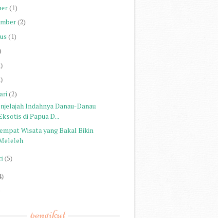
ber
(1)
ember
(2)
us
(1)
)
1)
1)
ari
(2)
njelajah Indahnya Danau-Danau
Eksotis di Papua D...
Tempat Wisata yang Bakal Bikin
Meleleh
i
(5)
4)
)
pengikut