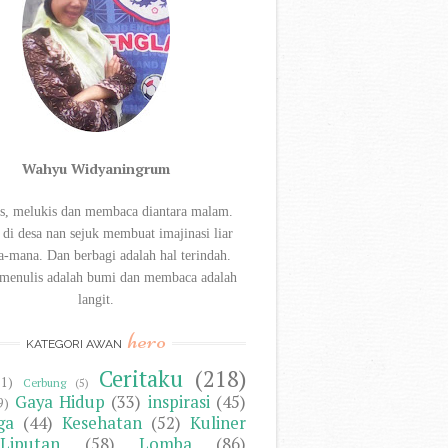
Wahyu Widyaningrum
s, melukis dan membaca diantara
malam.
 di desa nan sejuk membuat imajinasi liar
a-mana. Dan berbagi
adalah hal terindah.
menulis adalah bumi dan membaca adalah
langit.
hero
KATEGORI AWAN
Ceritaku
(218)
11)
Cerbung
(5)
Gaya Hidup
(33)
inspirasi
(45)
9)
ga
(44)
Kesehatan
(52)
Kuliner
Liputan
(58)
Lomba
(86)