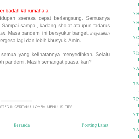
eribadah #dirumahaja
7 
idupan sserasa cepat berlangsung. Semuanya
7 
u. Sampai-sampai, kadang sholat ataupun tadarus
. Masa pandemi ini bersyukur banget,
lah
insyaallah
7 
ergesa lagi dan lebih khusyuk. Amin.
7 
k semua yang kelihatannya menyedihkan. Selalu
gah pandemi. Masih semangat puasa, kan?
7 
7 
7 
STED IN
CERITAKU
,
LOMBA
,
MENULIS
,
TIPS
7 
Beranda
Posting Lama
7 