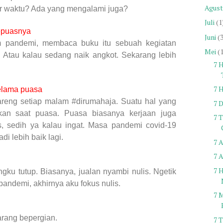
Agust
r waktu? Ada yang mengalami juga?
Juli
(1
epuasnya
Juni
(
um pandemi, membaca buku itu sebuah kegiatan
Mei
(
. Atau kalau sedang naik angkot. Sekarang lebih
7 
7 
elama puasa
areng setiap malam #dirumahaja. Suatu hal yang
7 
ukan saat puasa. Puasa biasanya kerjaan juga
7 
, sedih ya kalau ingat. Masa pandemi covid-19
 lebih baik lagi.
7 
7 
7 
ku tutup. Biasanya, jualan nyambi nulis. Ngetik
pandemi, akhirnya aku fokus nulis.
7 
arang bepergian.
7 