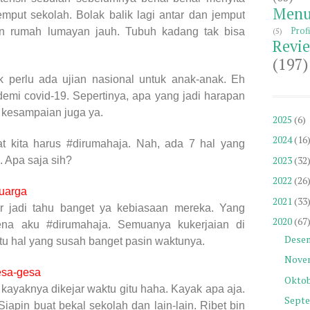
Menu
emput sekolah. Bolak balik lagi antar dan jemput
Profi
(5)
dan rumah lumayan jauh. Tubuh kadang tak bisa
Revi
(197)
 perlu ada ujian nasional untuk anak-anak. Eh
demi covid-19. Sepertinya, apa yang jadi harapan
ng kesampaian juga ya.
2025
(6)
2024
(16
 kita harus #dirumahaja. Nah, ada 7 hal yang
2023
(32
. Apa saja sih?
2022
(26
uarga
2021
(33
r jadi tahu banget ya kebiasaan mereka. Yang
2020
(67
rena aku #dirumahaja. Semuanya kukerjaian di
Dese
tu hal yang susah banget pasin waktunya.
Nove
esa-gesa
Okto
ayaknya dikejar waktu gitu haha. Kayak apa aja.
Sept
apin buat bekal sekolah dan lain-lain. Ribet bin