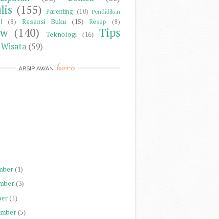
lis
(155)
Parenting
(10)
Pendidikan
Resensi Buku
(15)
l
(8)
Resep
(8)
ew
(140)
Tips
Teknologi
(16)
Wisata
(59)
hero
ARSIP AWAN
)
)
)
)
)
mber
(1)
mber
(3)
ber
(1)
ember
(5)