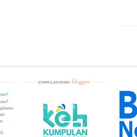
blogger
KYMPULAN EMAK
ame?
ame?
 gimana
nin
...
ok