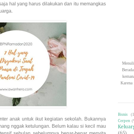
 saja hal yang harus dilakukan dan itu memangkas
uarga.
Menuli
Berada
keman
Karena 
Bisnis
(
nter anak untuk ikut kegiatan sekolah. Bukannya
Cerpen
(
Keluar
ng nggak ketulungan. Belum kalau si kecil mau
(65)
intensif sebulan sebelumnya benar-benar menyita