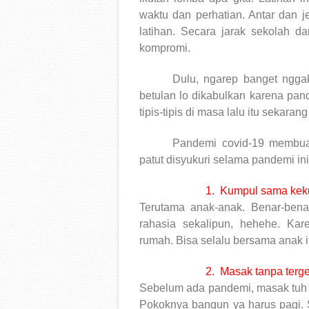
waktu dan perhatian. Antar dan j
latihan. Secara jarak sekolah 
kompromi.
Dulu, ngarep banget nggak
betulan lo dikabulkan karena pan
tipis-tipis di masa lalu itu sekara
Pandemi covid-19 membuat
patut disyukuri selama pandemi ini
1.
Kumpul sama kek
Terutama anak-anak. Benar-bena
rahasia sekalipun, hehehe. Ka
rumah. Bisa selalu bersama anak i
2.
Masak tanpa terg
Sebelum ada pandemi, masak tuh k
Pokoknya bangun ya harus pagi. Si