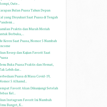
Rompi, Oute...
Harapan Bulan Puasa Tahun Depan
Hal yang Disyukuri Saat Puasa di Tengah
Pandemi ...
Camilan Praktis dan Murah Meriah
untuk Berbuka, ...
Ide Keren Saat Puasa, Nomor 5 Nambah
Income
Akun Resep dan Kajian Favorit Saat
Puasa
Menu Buka Puasa Praktis dan Hemat,
Tak Lebih dar...
Perbedaan Puasa di Masa Covid-19,
Nomor 5 Alhamd...
Tempat Favorit Akan Dikunjungi Setelah
Bebas Kel...
Akun Instagram Favorit Ini Nambah
Ilmu Banget, K...