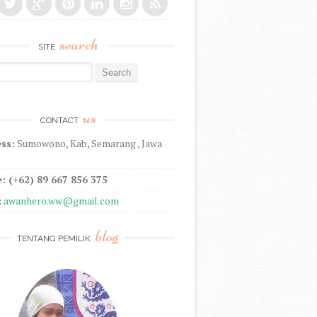
search
SITE
r:
us
CONTACT
ss:
Sumowono, Kab, Semarang , Jawa
: (+62) 89 667 856 375
:
awanhero.ww@gmail.com
blog
TENTANG PEMILIK