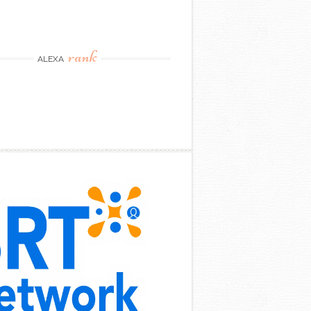
rank
ALEXA