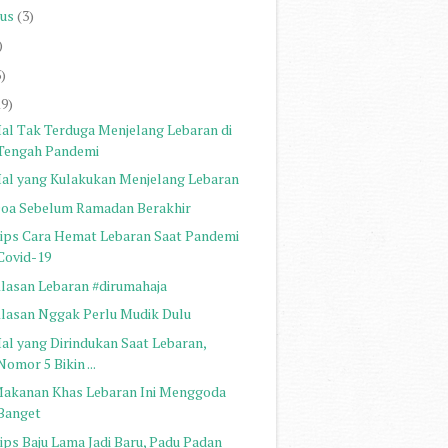
us
(3)
)
3)
19)
Hal Tak Terduga Menjelang Lebaran di
Tengah Pandemi
Hal yang Kulakukan Menjelang Lebaran
Doa Sebelum Ramadan Berakhir
Tips Cara Hemat Lebaran Saat Pandemi
Covid-19
Alasan Lebaran #dirumahaja
Alasan Nggak Perlu Mudik Dulu
Hal yang Dirindukan Saat Lebaran,
Nomor 5 Bikin ...
Makanan Khas Lebaran Ini Menggoda
Banget
Tips Baju Lama Jadi Baru, Padu Padan