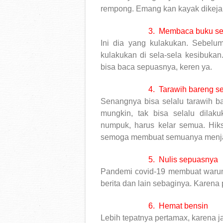
rempong. Emang kan kayak dikeja
3.
Membaca buku s
Ini dia yang kulakukan. Sebel
kulakukan di sela-sela kesibukan
bisa baca sepuasnya, keren ya.
4.
Tarawih bareng s
Senangnya bisa selalu tarawih b
mungkin, tak bisa selalu dilak
numpuk, harus kelar semua. Hiks
semoga membuat semuanya menjadi
5.
Nulis sepuasnya
Pandemi covid-19 membuat warung
berita dan lain sebaginya. Karena 
6.
Hemat bensin
Lebih tepatnya pertamax, karena j