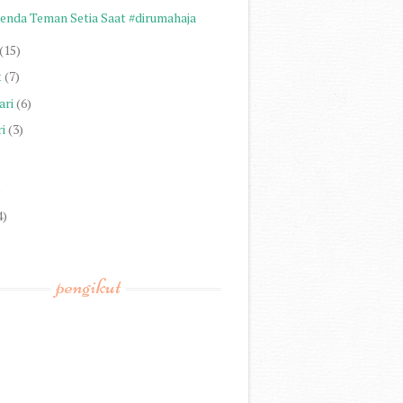
Benda Teman Setia Saat #dirumahaja
(15)
t
(7)
ari
(6)
i
(3)
)
)
4)
)
pengikut