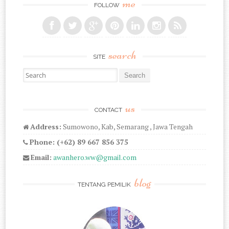
me
FOLLOW
search
SITE
Search for:
us
CONTACT
Address:
Sumowono, Kab, Semarang , Jawa Tengah
Phone: (+62) 89 667 856 375
Email:
awanhero.ww@gmail.com
blog
TENTANG PEMILIK