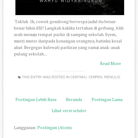
Takluk Ih, cowok gondrong bervespa jadul itu benar-
benar bikin ilfil! Langkah kakiku tertahan di gerbang. Alih
arah menuju tempat parkir di samping sekolah. Syem,
musti muter daripada konangan orangnya, batinku kesal
akut. Bergegas kulewati parkiran yang ramai anak-anak
pulang sekolah....
Read More
THIS ENTRY WAS POSTED IN
CERITAKU
,
CERPEN
,
MENULIS
Postingan Lebih Baru
Beranda
Postingan Lama
Lihat versi seluler
Langganan:
Postingan (Atom)