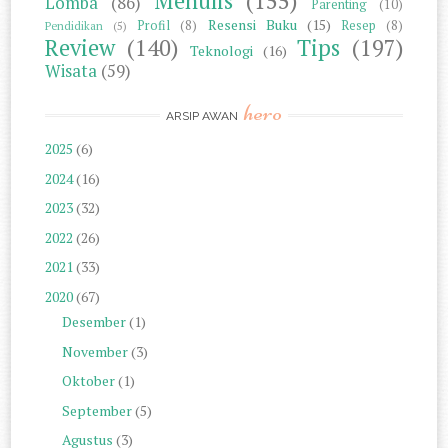
Menulis
(155)
Lomba
(86)
Parenting
(10)
Resensi Buku
(15)
Profil
(8)
Resep
(8)
Pendidikan
(5)
Review
(140)
Tips
(197)
Teknologi
(16)
Wisata
(59)
hero
ARSIP AWAN
2025
(6)
2024
(16)
2023
(32)
2022
(26)
2021
(33)
2020
(67)
Desember
(1)
November
(3)
Oktober
(1)
September
(5)
Agustus
(3)