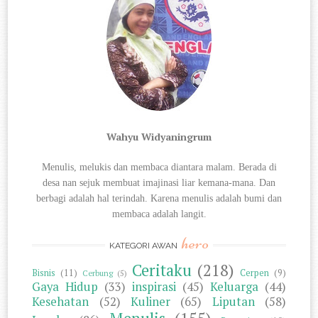
Wahyu Widyaningrum
Menulis, melukis dan membaca diantara
malam. Berada di
desa nan sejuk membuat imajinasi liar kemana-mana. Dan
berbagi
adalah hal terindah. Karena menulis adalah bumi dan
membaca adalah langit.
hero
KATEGORI AWAN
Ceritaku
(218)
Bisnis
(11)
Cerpen
(9)
Cerbung
(5)
Gaya Hidup
(33)
inspirasi
(45)
Keluarga
(44)
Kesehatan
(52)
Kuliner
(65)
Liputan
(58)