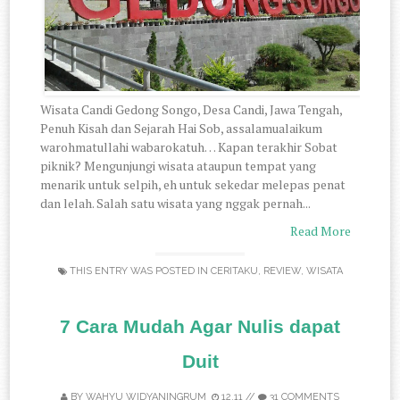
Wisata Candi Gedong Songo, Desa Candi, Jawa Tengah,
Penuh Kisah dan Sejarah Hai Sob, assalamualaikum
warohmatullahi wabarokatuh… Kapan terakhir Sobat
piknik? Mengunjungi wisata ataupun tempat yang
menarik untuk selpih, eh untuk sekedar melepas penat
dan lelah. Salah satu wisata yang nggak pernah...
Read More
THIS ENTRY WAS POSTED IN
CERITAKU
,
REVIEW
,
WISATA
7 Cara Mudah Agar Nulis dapat
Duit
BY
WAHYU WIDYANINGRUM
12.11
//
31 COMMENTS