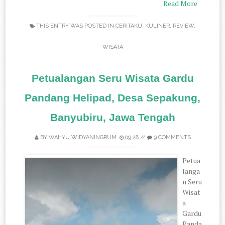
Read More
THIS ENTRY WAS POSTED IN
CERITAKU
,
KULINER
,
REVIEW
,
WISATA
Petualangan Seru Wisata Gardu
Pandang Helipad, Desa Sepakung,
Banyubiru, Jawa Tengah
BY
WAHYU WIDYANINGRUM
09.28
//
9 COMMENTS
Petua
langa
n Seru
Wisat
a
Gardu
Panda