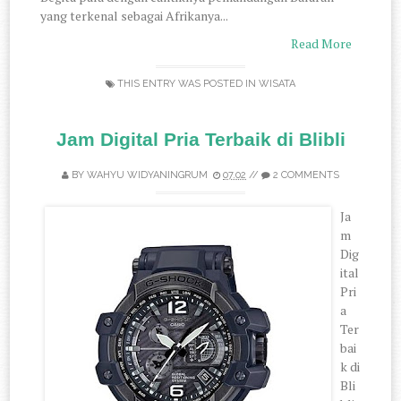
yang terkenal sebagai Afrikanya...
Read More
THIS ENTRY WAS POSTED IN
WISATA
Jam Digital Pria Terbaik di Blibli
BY
WAHYU WIDYANINGRUM
07.02
//
2 COMMENTS
Ja
m
Dig
ital
Pri
a
Ter
bai
k di
Bli