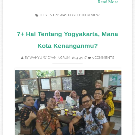
Read More
THIS ENTRY WAS POSTED IN
REVIEW
7+ Hal Tentang Yogyakarta, Mana
Kota Kenanganmu?
BY
WAHYU WIDYANINGRUM
11.25
//
5 COMMENTS