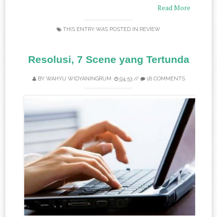
Read More
THIS ENTRY WAS POSTED IN
REVIEW
Resolusi, 7 Scene yang Tertunda
BY
WAHYU WIDYANINGRUM
04.53
//
18 COMMENTS