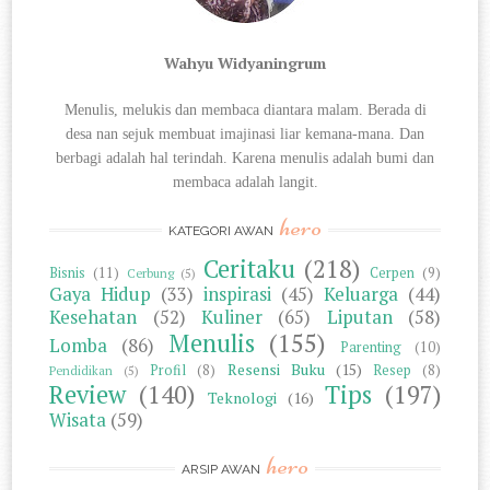
Wahyu Widyaningrum
Menulis, melukis dan membaca diantara
malam. Berada di
desa nan sejuk membuat imajinasi liar kemana-mana. Dan
berbagi
adalah hal terindah. Karena menulis adalah bumi dan
membaca adalah langit.
hero
KATEGORI AWAN
Ceritaku
(218)
Bisnis
(11)
Cerpen
(9)
Cerbung
(5)
Gaya Hidup
(33)
inspirasi
(45)
Keluarga
(44)
Kesehatan
(52)
Kuliner
(65)
Liputan
(58)
Menulis
(155)
Lomba
(86)
Parenting
(10)
Resensi Buku
(15)
Profil
(8)
Resep
(8)
Pendidikan
(5)
Review
(140)
Tips
(197)
Teknologi
(16)
Wisata
(59)
hero
ARSIP AWAN