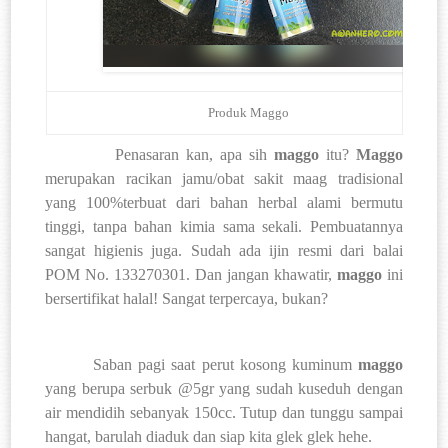
Produk Maggo
Penasaran kan, apa sih
maggo
itu?
Maggo
merupakan racikan jamu/obat sakit maag tradisional
yang 100%terbuat dari bahan herbal alami bermutu
tinggi, tanpa bahan kimia sama sekali. Pembuatannya
sangat higienis juga. Sudah ada ijin resmi dari balai
POM No. 133270301. Dan jangan khawatir,
maggo
ini
bersertifikat halal! Sangat terpercaya, bukan?
Saban pagi saat perut kosong kuminum
maggo
yang berupa serbuk @5gr yang sudah kuseduh dengan
air mendidih sebanyak 150cc. Tutup dan tunggu sampai
hangat, barulah diaduk dan siap kita glek glek hehe.