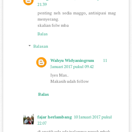
21.39
penting neh sedia maggo, antisipasi mag
menyerang.
skalian folw mba
Balas
Balasan
Wahyu Widyaningrum
11
Januari 2017 pukul 09.42
Iyes Mas..
Makasih udah follow
Balas
fajar herlambang
10 Januari 2017 pukul
22.07
di apotik uda ada jualannya nggak mbak