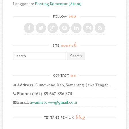
Langganan:
Posting Komentar (Atom)
me
FOLLOW
search
SITE
Search for:
us
CONTACT
Address:
Sumowono, Kab, Semarang , Jawa Tengah
Phone: (+62) 89 667 856 375
Email:
awanhero.ww@gmail.com
blog
TENTANG PEMILIK