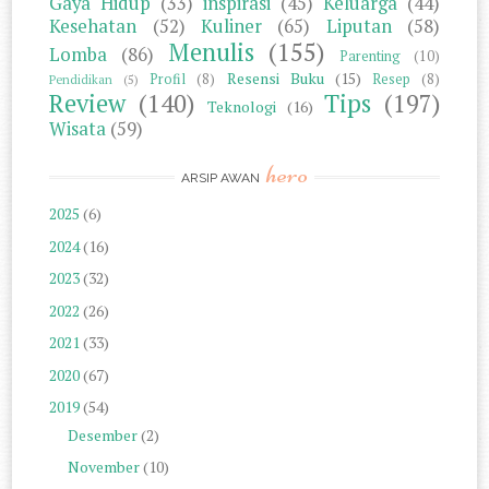
Gaya Hidup
(33)
inspirasi
(45)
Keluarga
(44)
Kesehatan
(52)
Kuliner
(65)
Liputan
(58)
Menulis
(155)
Lomba
(86)
Parenting
(10)
Resensi Buku
(15)
Profil
(8)
Resep
(8)
Pendidikan
(5)
Review
(140)
Tips
(197)
Teknologi
(16)
Wisata
(59)
hero
ARSIP AWAN
2025
(6)
2024
(16)
2023
(32)
2022
(26)
2021
(33)
2020
(67)
2019
(54)
Desember
(2)
November
(10)