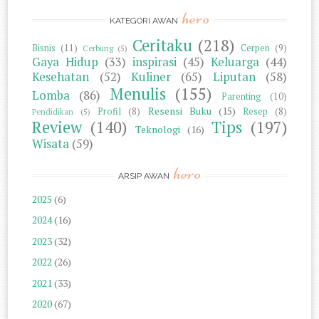
hero
KATEGORI AWAN
Ceritaku
(218)
Bisnis
(11)
Cerpen
(9)
Cerbung
(5)
Gaya Hidup
(33)
inspirasi
(45)
Keluarga
(44)
Kesehatan
(52)
Kuliner
(65)
Liputan
(58)
Menulis
(155)
Lomba
(86)
Parenting
(10)
Resensi Buku
(15)
Profil
(8)
Resep
(8)
Pendidikan
(5)
Review
(140)
Tips
(197)
Teknologi
(16)
Wisata
(59)
hero
ARSIP AWAN
2025
(6)
2024
(16)
2023
(32)
2022
(26)
2021
(33)
2020
(67)