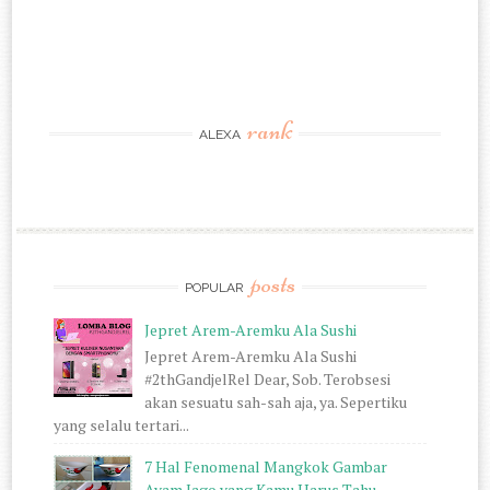
rank
ALEXA
posts
POPULAR
Jepret Arem-Aremku Ala Sushi
Jepret Arem-Aremku Ala Sushi
#2thGandjelRel Dear, Sob. Terobsesi
akan sesuatu sah-sah aja, ya. Sepertiku
yang selalu tertari...
7 Hal Fenomenal Mangkok Gambar
Ayam Jago yang Kamu Harus Tahu