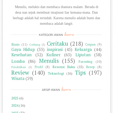
Menulis, melukis dan membaca diantara
malam. Berada di
desa nan sejuk membuat imajinasi liar kemana-mana. Dan
berbagi
adalah hal terindah. Karena menulis adalah bumi dan
membaca adalah langit.
hero
KATEGORI AWAN
Ceritaku
(218)
Bisnis
(11)
Cerpen
(9)
Cerbung
(5)
Gaya Hidup
(33)
inspirasi
(45)
Keluarga
(44)
Kesehatan
(52)
Kuliner
(65)
Liputan
(58)
Menulis
(155)
Lomba
(86)
Parenting
(10)
Resensi Buku
(15)
Profil
(8)
Resep
(8)
Pendidikan
(5)
Review
(140)
Tips
(197)
Teknologi
(16)
Wisata
(59)
hero
ARSIP AWAN
2025
(6)
2024
(16)
2023
(32)