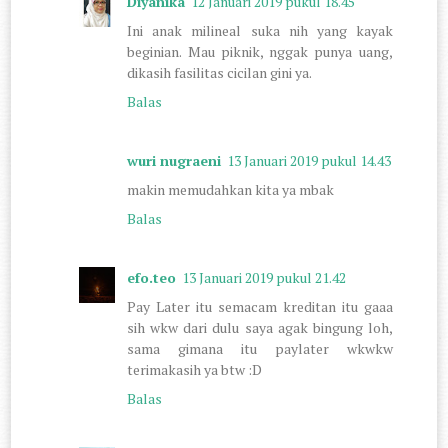
Diyanika
12 Januari 2019 pukul 18.45
Ini anak milineal suka nih yang kayak
beginian. Mau piknik, nggak punya uang,
dikasih fasilitas cicilan gini ya.
Balas
wuri nugraeni
13 Januari 2019 pukul 14.43
makin memudahkan kita ya mbak
Balas
efo.teo
13 Januari 2019 pukul 21.42
Pay Later itu semacam kreditan itu gaaa
sih wkw dari dulu saya agak bingung loh,
sama gimana itu paylater wkwkw
terimakasih ya btw :D
Balas