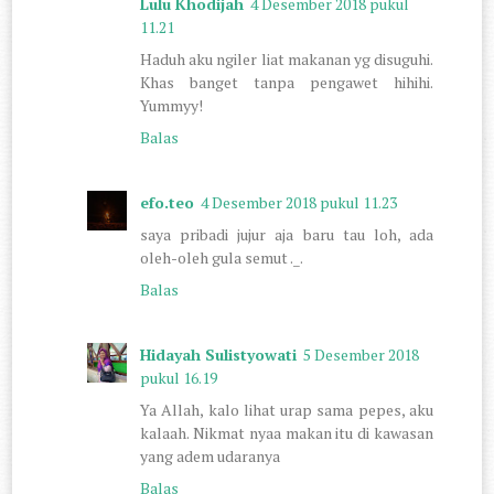
Lulu Khodijah
4 Desember 2018 pukul
11.21
Haduh aku ngiler liat makanan yg disuguhi.
Khas banget tanpa pengawet hihihi.
Yummyy!
Balas
efo.teo
4 Desember 2018 pukul 11.23
saya pribadi jujur aja baru tau loh, ada
oleh-oleh gula semut ._.
Balas
Hidayah Sulistyowati
5 Desember 2018
pukul 16.19
Ya Allah, kalo lihat urap sama pepes, aku
kalaah. Nikmat nyaa makan itu di kawasan
yang adem udaranya
Balas