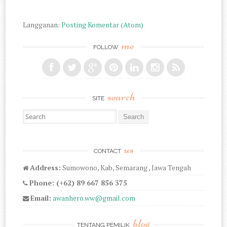
Langganan:
Posting Komentar (Atom)
me
FOLLOW
search
SITE
Search for:
us
CONTACT
Address:
Sumowono, Kab, Semarang , Jawa Tengah
Phone: (+62) 89 667 856 375
Email:
awanhero.ww@gmail.com
blog
TENTANG PEMILIK