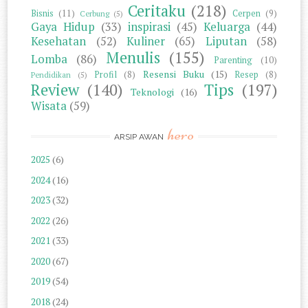
Ceritaku
(218)
Bisnis
(11)
Cerpen
(9)
Cerbung
(5)
Gaya Hidup
(33)
inspirasi
(45)
Keluarga
(44)
Kesehatan
(52)
Kuliner
(65)
Liputan
(58)
Menulis
(155)
Lomba
(86)
Parenting
(10)
Resensi Buku
(15)
Profil
(8)
Resep
(8)
Pendidikan
(5)
Review
(140)
Tips
(197)
Teknologi
(16)
Wisata
(59)
hero
ARSIP AWAN
2025
(6)
2024
(16)
2023
(32)
2022
(26)
2021
(33)
2020
(67)
2019
(54)
2018
(24)