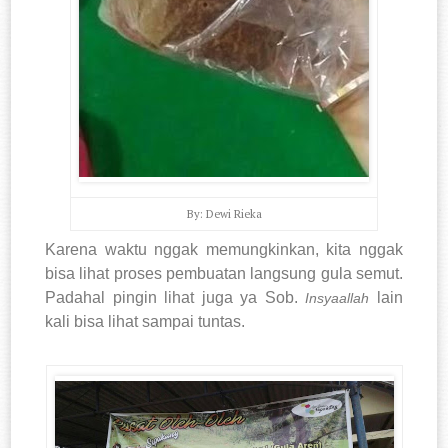
By: Dewi Rieka
Karena waktu nggak memungkinkan, kita nggak
bisa lihat proses pembuatan langsung gula semut.
Padahal pingin lihat juga ya Sob.
lain
Insyaallah
kali bisa lihat sampai tuntas.