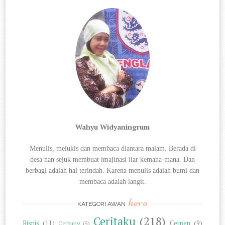
Wahyu Widyaningrum
Menulis, melukis dan membaca diantara
malam. Berada di
desa nan sejuk membuat imajinasi liar kemana-mana. Dan
berbagi
adalah hal terindah. Karena menulis adalah bumi dan
membaca adalah langit.
hero
KATEGORI AWAN
Ceritaku
(218)
Bisnis
(11)
Cerpen
(9)
Cerbung
(5)