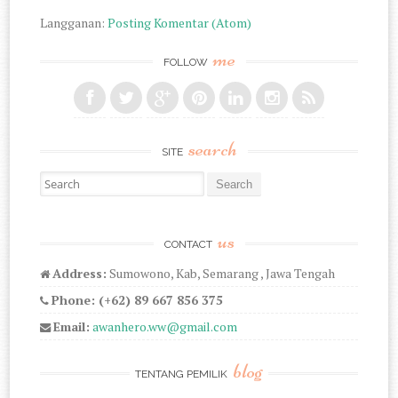
Langganan:
Posting Komentar (Atom)
me
FOLLOW
search
SITE
Search for:
us
CONTACT
Address:
Sumowono, Kab, Semarang , Jawa Tengah
Phone: (+62) 89 667 856 375
Email:
awanhero.ww@gmail.com
blog
TENTANG PEMILIK