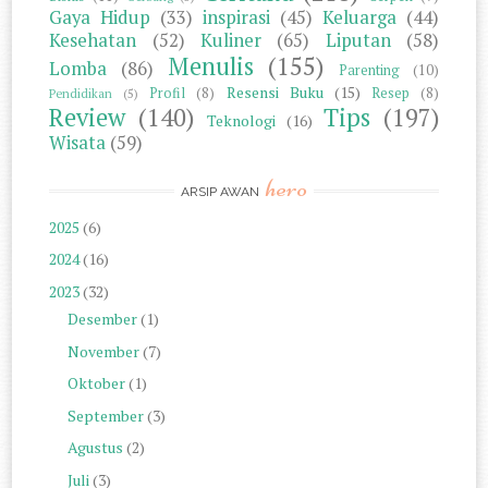
Gaya Hidup
(33)
inspirasi
(45)
Keluarga
(44)
Kesehatan
(52)
Kuliner
(65)
Liputan
(58)
Menulis
(155)
Lomba
(86)
Parenting
(10)
Resensi Buku
(15)
Profil
(8)
Resep
(8)
Pendidikan
(5)
Review
(140)
Tips
(197)
Teknologi
(16)
Wisata
(59)
hero
ARSIP AWAN
2025
(6)
2024
(16)
2023
(32)
Desember
(1)
November
(7)
Oktober
(1)
September
(3)
Agustus
(2)
Juli
(3)